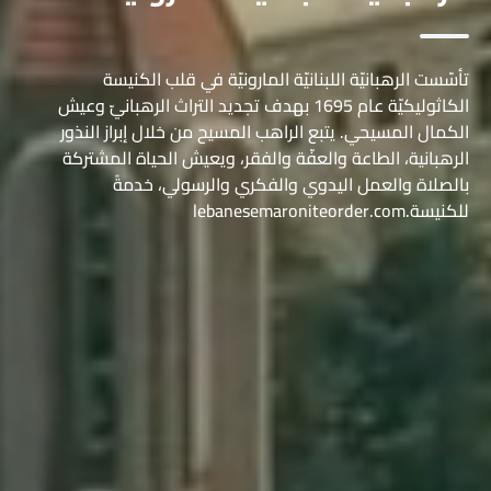
تأسّست الرهبانيّة اللبنانيّة المارونيّة في قلب الكنيسة
الكاثوليكيّة عام 1695 بهدف تجديد التراث الرهبانيّ وعيش
الكمال المسيحي. يتبع الراهب المسيح من خلال إبراز النذور
الرهبانية، الطاعة والعفّة والفقر، ويعيش الحياة المشتركة
بالصلاة والعمل اليدوي والفكري والرسولي، خدمةً
للكنيسة.lebanesemaroniteorder.com