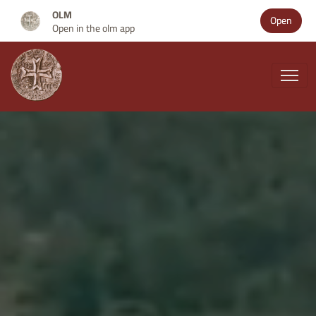
OLM
Open
Open in the olm app