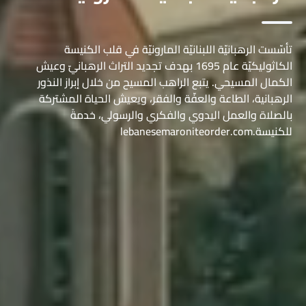
تأسّست الرهبانيّة اللبنانيّة المارونيّة في قلب الكنيسة
الكاثوليكيّة عام 1695 بهدف تجديد التراث الرهبانيّ وعيش
الكمال المسيحي. يتبع الراهب المسيح من خلال إبراز النذور
الرهبانية، الطاعة والعفّة والفقر، ويعيش الحياة المشتركة
بالصلاة والعمل اليدوي والفكري والرسولي، خدمةً
للكنيسة.lebanesemaroniteorder.com