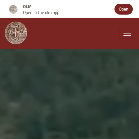
OLM
Open
Open in the olm app