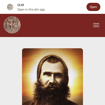
OLM
Open
Open in the olm app