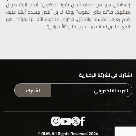
إسطفان هو من جملة الّذين بَقُوا "حاضرين" أمام الربّ طوال
حياتهم، فـ"لم يذق الموت" يومًا، لا بل ٱنتصر جسده أيضًا عليه،
فلم يعرف الفساد والتآكل، فـ"رأى ملكوت الله آتيًا بقوّة"، هو
الذي ما برح لسانه يردّد دون كلل "الله يراني".
اشترك في نشرتنا الإخبارية
اشترك
2024 OLM, All Rights Reserved ©