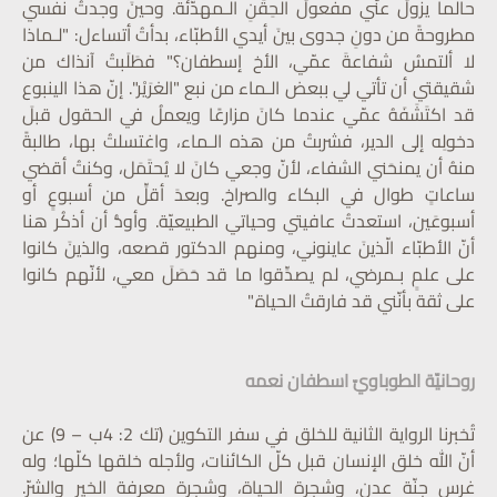
حالما يزولُ عنّي مفعولُ الحِقَنِ الـمهدّئة. وحينَ وجدتُ نفسي
مطروحةً من دونِ جدوى بينَ أيدي الأطبّاء، بدأتُ أتساءل: "لـماذا
لا ألتمسُ شفاعةَ عمّي، الأخ إسطفان؟" فطَلَبتُ آنذاك من
شقيقتي أن تأتي لي ببعض الـماء من نبع "الغرَيْر". إنّ هذا الينبوع
قد اكتَشَفَهُ عمّي عندما كانَ مزارعًا ويعملُ في الحقول قبلَ
دخولِه إلى الدير، فشربتُ من هذه الـماء، واغتسلتُ بها، طالبةً
منهُ أن يمنحَني الشفاء، لأنّ وجعي كانَ لا يُحتَمَل، وكنتُ أقضي
ساعاتٍ طوال في البكاء والصراخ. وبعدَ أقلِّ من أسبوعٍ أو
أسبوعَين، استعدتُ عافيتي وحياتي الطبيعيّة. وأودُّ أن أذكُر هنا
أنّ الأطبّاء الّذينَ عاينوني، ومنهم الدكتور قصعه، والذينَ كانوا
على علمٍ بـمرضي، لم يصدِّقوا ما قد حَصَلَ معي، لأنّهم كانوا
على ثقة بأنّني قد فارقتُ الحياة."
روحانيّة الطوباويّ اسطفان نعمه
تُخبرنا الرواية الثانية للخلق في سفر التكوين (تك 2: 4ب – 9) عن
أنّ الله خلق الإنسان قبل كلّ الكائنات، ولأجله خلقها كلّها؛ وله
غرس جنّة عدنٍ، وشجرة الحياة، وشجرة معرفة الخير والشرّ.