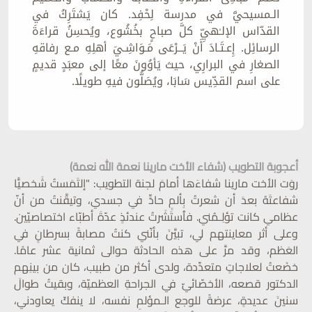
الـمسيحيَّ في مدرسة لِحْفِد. كان يَشتَرِكُ في
القدّاس الإلـٰهيِّ كلَّ صباحٍ بخُشُوع، ويُحسِنُ قراءَةَ
الرسائِل. إِعـتَـادَ أَنْ يَــرْعَى مَـوَاشِـيَ أهلِهِ مـع رفاقهِ
الصغارِ في البرارِي، حيث يَأوُونَ معًا إلى معبَدٍ قديمٍ
على اسم القدِّيس سَابَا، ويُصَلُّون فيهِ طويلًا.
أعجوبة التطويب (شفاء الأخت مارينا نعمة الله نعمة)
روَت الأخت مارينا شفاءَها أمامَ لجنة التطويب: "إلتَمَستُ شَخصيًّا
شفاعتَهُ بعدَ أن شعرتُ بِألمٍ حادٍّ في جسدي، وتيقَّنتُ من أنّ
عظامي كانت تؤلِـمُني. فٱستَشَرتُ عندئذٍ عدّةَ أطبّاء اختصاصيّين.
وعلى أثر معاينتهم لي، تبيَّنَ بأنّني كنتُ مصابةً بسرطانٍ في
العَظم، وقد مرَّ على هذه الحادثة حوالى ثمانية عشر عامًا.
خضَعتُ لعلاجاتٍ متعدِّدة، ولدى أكثر من طبيب، كان من بينِهم
الدكتور قصعه، الأخصّائيّ في الجراحةِ العظميّة، وبقيتُ طوالَ
سنينَ عديدةٍ، عرضةً للوجع الـمؤلمِ نفسه، لا ينفكّ يعاودني،