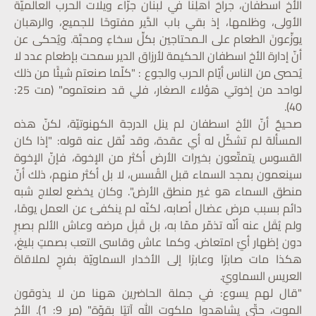
الأخ اسطفان، جراحَ أهلِنا في لبنان جرّاء ويلات الحرب العالميّة
الأولى، وظلمها، إذ بقي باب الدَّير مفتوحًا للجميع، والرهبان
يوزِّعونَ الطعام على الـمحتاجين بكلِّ سخاءٍ ومحبَّة. ويُحكى عن
أنّ إدارة الأخ اسطفان الحكيمة لأرزاق الدير سمحت بإطعام عدد لا
يُحصى من الناس أيّام الحرب والجوع : "كلّما صنعتم شيئًا من ذلك
لواحد من إخوتي هؤلاء الصغار، فلي قد صنعتموه" (مت 25:
40).
صحيحٌ أنّ الأخ اسطفان لم ينل الدرجة الكهنوتيّة، لكنّ هذه
المسألة لم تشكّل له أي عقدة، وقد نُقل عنه قوله: "إذا كان
القسوس يتمتّعون بخيرات الأرض أكثر من الإخوة، فإنّ الإخوة
سينعمون بمجد السماء قبل القُسس، لا بل أكثر منهم، ذلك أنّ
منطق السماء هو غير منطق الأرض". وكان يخضع لعلاج شبه
دائم بسبب مرض عضال أصابه، لكنّه لم ينكفئ عن العمل يومًا،
ولم يُقَل عنه أنّه تذمّر ممّا به، بل قَبِلَ مرضه وعاش الألم بصبرٍ
دون إظهار أيّ امتعاض. وكما عاش وقاسى التعب بصمتٍ بليغ،
هكذا مات صابرًا وعابرًا إلى الأخدار السماويّة بفرحٍ لملاقاة
العريس السماويّ.
"قال لهم يسوع: في جملة الحاضرين ههنا من لا يذوقون
الموت، حتّى يشاهدوا ملكوت الله آتيًا بقوّة" (مر 9: 1). الأخ