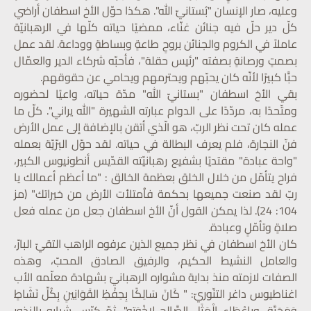
وعليه، صار الإنسان "بُستانيّ الله". هكذا حوّل الأخ اسطفان أراضي
كلّ دير حلّ فيه جنائن غنّاء، ممضيًا حياته كلّها في الرهبانيّة
عاملاً في الكروم والجنائن بروحِ طاعةٍ وبساطةٍ ووداعة. لقد عمل
بصمتٍ ورصانةٍ بصفته "رئيس حقلة"، فأحبّه شركاء الدير والعمّال
حبًّا كبيرًا لأنّه كان يحبّهم ويحترمهم ويحامي عن حقوقهم.
بقي الأخ اسطفان "بستانيّ الله" مدّة حياته، واعيًا لحضوره
ومتّحدًا به، مردّدًا على الدوام عبارته الشهيرة "الله يراني". كلّ ما
عمله كان تحت نظر الربّ، هو الّذي أتقن بالإضافة إلى عمل الأرض
فنّ النجارة، فلم يعرف البطالة في حياته. لقد حوّل البرّيّة بعمله
"واحة عبادة" مقتديًا بشفيع رهبانيّته القدّيس أنطونيوس الكبير،
فراح يتأمّل من خلال الخلق بعظمة الخالق : "ما أعظم أعمالك يا
ربّ لقد صنعت جميعها بحكمة فٱمتلأت الأرض من خيراتك" (مز
104: 24). لذا يمكن القول أنّ الأخ اسطفان جعل من عمله فعل
صلاةٍ وتأمّلٍ وعبادة.
كان الأخ اسطفان في نظر جميع الذين عرفوه الراهب التقيّ البارّ،
والعامل النشيط الحكيم، والرفيق الصادق المحبّ، وهذه
الصفات لازمته منذ بداية مشواره الرهبانيّ بشهادة معلّمه الأب
اغناطيوس داغر التنّوريّ: " كَانَ سَالِكًا بِحِفْظِ القَوَانِينِ بِكُلِّ نَشَاطٍ
وَمَحَبَّة، وبِإِعْطَاءِ الْمَثَلِ الصَّالِحِ لِإِخْوَتِهِ". ثمّ كرّس شبابه بالنذور