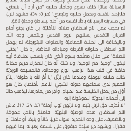
الرهبانيّة سائرًا خلف يسوع وحاملًا صليبه "من أراد أن يتبعني،
فليزهد بنفسه ويحمل صليبه ويتبعني" (مر 8: 34)، فشهد للربّ
في مسيرته الرهبانيّة باذلًا نفسه من أجله ببساطةٍ وجديّةٍ تامّةٍ.
لم يحجب عمل الأخ اسطفان صلاته التأمّليّة، بل كان يجثو أمام
القربان الأقدس يستلهم الروح القدس ويلتمس وجه الله.
وبالإضافة الى الصلاة الجماعيّة والصلوات الليتورجيّة، لم يهمل
الأخ اسطفان صلواته الفرديّة وعباداته الخاصّة، إذ كان "يختلي
للصلاة" على مثال معلّمه يسوع الّذي كان ينسحب لملاقاة أبيه
ليكون "وحيدًا مع الوحيد". ولا شكّ أنّه كانَ للعذراء مريم مكانة
خاصّة في قلب هذا الراهب الورع ووجدانه، فالمسبحة الورديّة
كانت صلاته اليوميّة وعندما كان يُرتِّل "يا أُمَّ الله يا حَنُونَة"، يتأثّر
الجميع لدى سماعهم صوته الشجِيَّ الناعم. بٱختصار، كانَ هو
أوَّل من يدخل الكنيسة عند الصباح، وآخِر من يغادرها، ليذهب حالاً
إلى أَعماله اليدويَّة الـموكولة إليه.
"لا تُحرّف حقّ نزيلٍ يتيم، ولا ترتهن ثوب أرملة" (تث 24: 17). عاش
الأخ اسطفان هذه الوصيّة الإلٰهيّة، فاهتمّ بالآخر، عمومًا،
وبالضعيف، على وجه التحديد، سواء غريبًا كانأ و يتيمًا أو عاملاً أو
فقيرًا... ويشهد دير سيّدة ميفوق على بلسمة رهبانه، بما فيهم