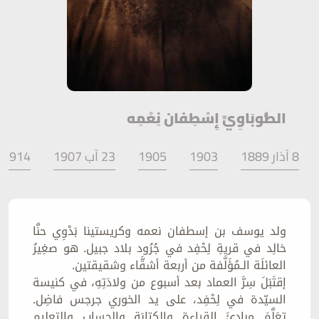
الطُّوبَاوِيِّ إِسْطِفان نِعْمِه
8 آذار 1889
1903
1905
23 آب 1907
1914 -1918
ولد يوسف بن إسطفان نعمه وكريستينا بَدْوِي حنَّا
خالِد في قريةِ لِحْفِد في جُرُود بلاد جبيل. هو صغِيرُ
العائلَة الـمُؤَلَّفة من أربعة أشقَّاء وشقيقتين.
إقتَبَلَ سِرَّ العماد بعد أسبوع من ولادَتِهِ، في كنيسة
السيّدة في لِحْفِد، على يد الخوري جرجس فاضِل.
تعَلَّمَ مبادِئَ القراءةِ والكتابَة والحساب والتعليم