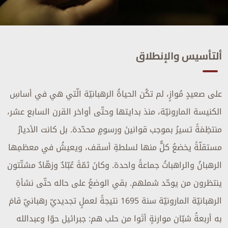
ألتأسيس والإنطلاق
على صعيدٍ مُوازٍ، لم تكُن الحياةُ الرهبانيّة الّتي هي في أساسِ
الكنيسة المارونيّة، منذ بدايتها وحتّى أواخر القرن السابع عشر،
منتظِمَةً تسيرُ بموجب قوانينَ ورسومٍ محدّدة. بل كانت الأديارُ
مستقلّةً يخضعُ كلٌّ منها لسلطةِ أسقف، ويعيشُ في معظمِها
الرهبانُ والراهباتُ جماعةً واحدة. وكانَ ثمّةَ عُبّادٌ وزهّادٌ مشتّتون
ينتظرون من يوحّد شملهم. بقي الوضعُ على حاله حتّى نشأةِ
الرهبانيّة المارونيّة سنة 1695 نتيجةً لعملٍ تجديديّ رهبانيّ قامَ
به أربعةُ شبّان موارنةٍ أتَوا من حلب هم: جبرائيل حوّا وعبدالله