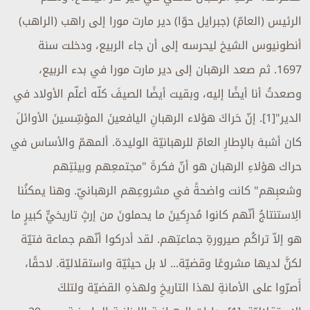
الرئيس (العامّ) (جبرايل حوّا) دير مارت مورا إلى راهب (الراهب)
أنطونيوس الشيخ ليحرسه إلى أن جاء الربيع، ودخلت سنة
1697. ثم صعد الرهبان إلى دير مارت مورا في بدء الربيع،
وصعدتُ أنا أيضًا إليه، وبقيت أيضًا الصيفَ كلّه أعلّم الأولاد في
الدير"[1]. إنّ حَراكَ هؤلاء الرهبانِ اليافعينَ المؤسِّسينَ الأوائلَ
كان أشبهَ بالإطارِ العامّ للرهبانيّة الوليدة. ألمهمّ والأساس في
حراك هؤلاءِ الرهبان هو أنّ فكرةَ "مجتمعِهم وبيئتِهم
وشعبِهم" كانت واضحةً في مشروعِهم الرهبانيّ. وهنا يمكنُنا
الِاستنتاجُ أنّهم كانوا مُدرِكينَ ما يحملونَ من إرثٍ تاريخيٍّ كبيرٍ ما
هو إلاّ تراكُم صيرورةِ جماعتِهم. لقد أدركوا أنّهم جماعة فتيّة
لكنَّ لديها مشروعًا وقضيّة... لا بل حيثيّة واستقلاليّة. لاحقًا،
أَصرّوا على الأمانةِ لهذا التاريخِ ولهذهِ القضيّة ولتلكَ