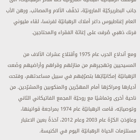
جانب البطريركيّة المارونيّة، تخفّف الآلام والمصائب. ورهن الأب
العام إغناطيوس داغر أملاك الرهبانيّة لفرنسا، لقاء مليوني
فرنك ذهبي صُرفت على إغاثة الفقراء والمحتاجين.
ومع ٱندلاع الحرب عام 1975 وٱقتلاع عشرات الآلاف من
المسيحيين وتهجيرِهم من منازلهم وقراهم وأراضيهم وضَعت
الرَهبانيّة إمكانيّاتِها بتصرّفِهم في سبيل مساعدتهم، وفتحت
أديارها ومراكزها أمام المهجّرين والمنكوبين والمشرّدين. من
ناحية أخرى وتماشيًا مع روحيّة المجمع الفاتيكاني الثاني
وتوصياتِه، قامت الرهبانيّة عام 1974 بمراجعة قوانينها،
وعاوَدَتِ الكرّةَ عام 2003 وعام 2012، آخذةً بعين الاعتبار
مستلزمات الحياة الرهبانيّة اليوم في الكنيسة.