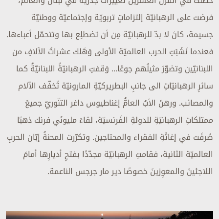
حصلت في القرن العشرين تغييراتٌ جذريّة في لبنان والعالم،
فرضت على الرهبانيّة إلتزاماتٍ تربويّة وإجتماعيّة ووطنيّة
جسيمة، كانَ لا بدّ للرهبانيّة مِن أن تضطلِع بها وتتحمّل أعباءها.
فعندما نَشَبَتِ الحرب العالميّة الأولى وَهَلك عشراتُ الآلافِ من
اللبنانيّين وتضوّرَ مثيلُهم جوعًا... وَقفتِ الرهبانيّةُ اللبنانيّةُ كما
سائرِ الرهبانيّاتِ الى جانبِ البطريركيّةِ المارونيّة تُخفّف الآلام
والمصائب. ورهنَ الأبُ العامُّ إغناطيوس داغر التنّوريّ جميعَ
ممتلكاتِ الرهبانيّةِ للدولةِ الفَرنسيّة، لقاءَ مليونَي فرنك ذهبًا
صُرفَت في إغاثَةِ الفقراء والمحتاجين. وتكرّرت المحنةُ إبّان الحربِ
العالميّة الثانية، فقامتِ الرهبانيّة مجدّدًا بفتحِ أديارِها أمامَ
اللاجئينَ والمعوِزينَ خصوصًا دير مار جرجس الناعمة.