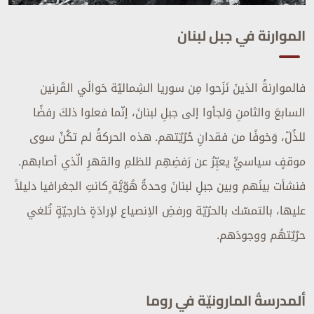
الموارنة في جبل لبنان
فالموارنةُ الذينَ نَزَحوا مِن سوريا الشِماليّة حَوالَي القَرنين
السابعَ والثامنِ وَلجأوا إلى جبلِ لبنانَ، إنّما فعلوا ذلكَ رفضًا
للذُلّ، وَخوفًا من فقدانِ حُرّيّتهم. هذه الحركةُ لم تكُنْ سوى
موقفٍ سياسيٍّ يعبِّرُ عن رَفضِهِم للظلمِ والقهرِ الّذي أصابهم.
فنشأت بينَهم وبين جبلِ لبنانَ وحدةُ هُوّيَّة ٍكانتِ الجغرافيا دليلاً
عليها، بالتمسّك بالحرّيّة ورفضِ الاِنصياع لإرادَةٍ خارجيّةٍ تُلغي
حرّيّتهُم ووجودَهم.
ألمدرسةُ المارونيّة في روما