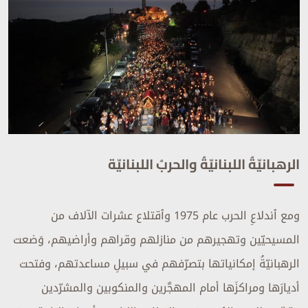
الرهبانيّةُ اللبنانيّةُ والحربُ اللبنانيّة
ومع ٱندلاعِ الحرب عام 1975 وٱقتلاع عشرات الآلاف من
المسيحيّين وتهجيرهم من منازلهم وقراهم وأراضيهم، وَضعت
الرهبانيّةُ إمكانياتها بتصرّفهم في سبيلِ مساعدتهم، وفتحت
أديارَها ومراكزَها أمام المهجَّرين والمنكوبين والمشرّدين