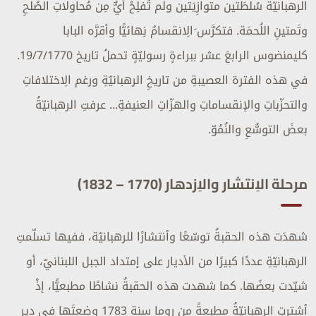
الرهبانيّةُ سُلطَتين متوازِيَتين ولم تُفلِحْ أيٌّ مِن مُحاولاتِ الصُلحِ
وتَمتينِ اللُحمَة. فتكرَّس َالِانقسامُ نِهائيًّا وأقرَّه البابا
كليمنضوس الرابعَ عشر ببراءةٍ رسوليّةٍ تحملُ تاريخ 19/7/1770.
في هذه الفترة العصيبةِ من تاريخِ الرهبانيّةِ ورغم الِاختلافاتِ
والتحزّباتِ والإنقساماتِ والهزّاتِ العنيفةِ... عرفتِ الرهبانيّةُ
بعضَ التوسُّعِ والنُمُوّ.
مرحلة الاِنتشار والاِزدهار (1770 – 1832)
شهدَت هذه الحقبةُ توسّعًا وٱنتشارًا للرهبانيّة، ففيها تسلّمتِ
الرهبانيّةِ عددًا كبيرًا من الأديار على إمتداد الجبل اللبنانيّ، أو
شيّدت بعضَها. كما شهدت هذه الحقبةُ نشاطًا مطبعيًّا، إذْ
ٱشترتِ الرهبانيّةُ مطبعةً من روما سنة 1783 وضعتَها في ديرِ