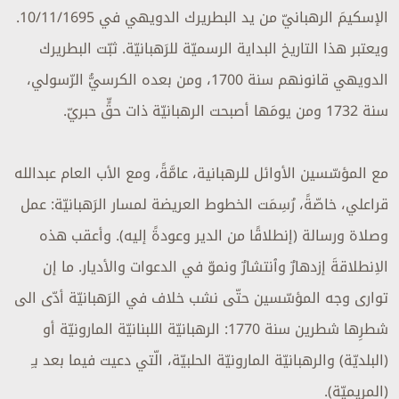
الإسكيمَ الرهبانيّ من يد البطريرك الدويهي في 10/11/1695.
ويعتبر هذا التاريخ البداية الرسميّة للرَهبانيّة. ثبّت البطريرك
الدويهي قانونهم سنة 1700، ومن بعده الكرسيُّ الرّسولي،
سنة 1732 ومن يومَها أصبحت الرهبانيّة ذات حقٍّ حبريّ.
مع المؤسّسين الأوائل للرهبانية، عامَّةً، ومع الأب العام عبدالله
قراعلي، خاصّةً، رُسِمَت الخطوط العريضة لمسار الرَهبانيّة: عمل
وصلاة ورسالة (إنطلاقًا من الدير وعودةً إليه). وأعقب هذه
الاِنطلاقةَ إزدهارٌ وٱنتشارٌ ونموّ في الدعوات والأديار. ما إن
توارى وجه المؤسّسين حتّى نشب خلاف في الرَهبانيّة أدّى الى
شطرِها شطرين سنة 1770: الرهبانيّة اللبنانيّة المارونيّة أو
(البلديّة) والرهبانيّة المارونيّة الحلبيّة، الّتي دعيت فيما بعد بـِ
(المريميّة).