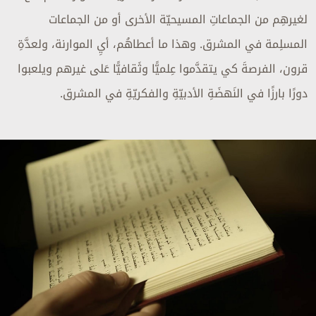
لغيرهِم من الجماعاتِ المسيحيّة الأخرى أو من الجماعات
المسلِمة في المشرق. وهذا ما أعطاهُم، أيِ الموارنة، ولعدَّةِ
قرون، الفرصةَ كي يتقدَّموا عِلميًّا وثَقافيًّا عَلى غيرهم ويلعبوا
دورًا بارزًا في النَهضَةِ الأدبيّةِ والفكريّةِ في المشرق.