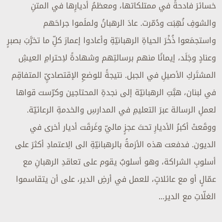
خسائرَ فادحةً في ممتلكاتها، ومعظمُ أديارِها في المتنِ
والشوفِ نُهِبَت ودُمّرت. عادَ الرهبانُ ولملَموا جراحَهم
واستجمَعوا ذُخْرَ الحياةِ الرهبانيّةِ وأعادوا إعمارَ كلِّ ما تخرَّبَ بصبرٍ
وعنادٍ وجَلَد، إيمانًا منهم برسالتِهم وشهادةً لاِحترامِ العيشِ
المشتَركِ الأصيلِ في الجبل. نتيجةً للوضعِ الإقتصاديِّ المتفاقِم
في لبنان، هبَّتِ الرهبانيّة إلى نجدةِ المحتاجين وكرّست قواها
لعملِ الرسالة عبرَ التعليمِ في المدارسِ والخدمةِ الرعائيّة.
ووقَعتْ أكبرُ الأديارِ تحتَ عجزٍ ماليّ وغَرقَت أديار أخرى في
الديون. فدفعت هذه الأزمةُ بالرهبانيّةِ الى الِاعتمادِ أكثرَ على
أسلوبِ الشراكة، وهو أسلوبٌ يقوم على تعاقدِ الرهبانِ مع
عمّالٍ أو مع عائلاتٍ، للعمل في أرضِ الدير، على أن يتقاسموا
الغلّاتِ مع الدير...