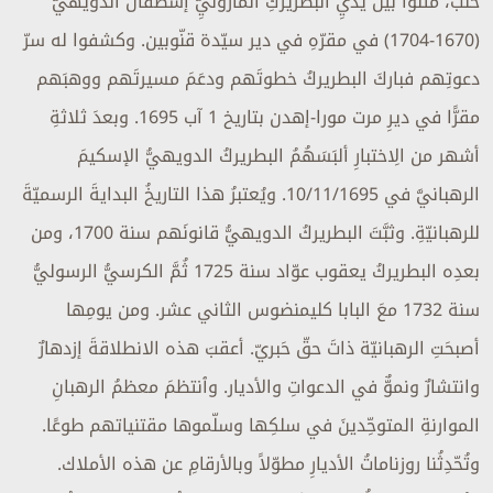
حلب، مَثَلوا بين يدَيِ البطريركِ المارونيِّ إسطفان الدويهيّ
(1670-1704) في مقرّهِ في دير سيّدة قنّوبين. وكشفوا له سرّ
دعوتِهم فباركَ البطريركُ خطوتَهم ودعَمَ مسيرتَهم ووهبَهم
مقرًّا في ديرِ مرت مورا-إهدن بتاريخ 1 آب 1695. وبعدَ ثلاثةِ
أشهر من الِاختبارِ ألبَسَهُمُ البطريركُ الدويهيُّ الإسكيمَ
الرهبانيَّ في 10/11/1695. ويُعتبرُ هذا التاريخُ البدايةَ الرسميّةَ
للرهبانيّةِ. وثبَّتَ البطريركُ الدويهيُّ قانونَهم سنة 1700، ومن
بعدِه البطريركُ يعقوب عوّاد سنة 1725 ثُمَّ الكرسيُّ الرسوليُّ
سنة 1732 معَ البابا كليمنضوس الثاني عشر. ومن يومِها
أصبحَتِ الرهبانيّة ذاتَ حقّ حَبريّ. أعقبَ هذه الانطلاقةَ إزدهارٌ
وانتشارٌ ونموٌّ في الدعواتِ والأديار. وٱنتظمَ معظمُ الرهبانِ
الموارنةِ المتوحِّدينَ في سلكِها وسلّموها مقتنياتهم طوعًا.
وتُحّدِثُنا روزناماتُ الأديارِ مطوّلاً وبالأرقامِ عن هذه الأملاك.