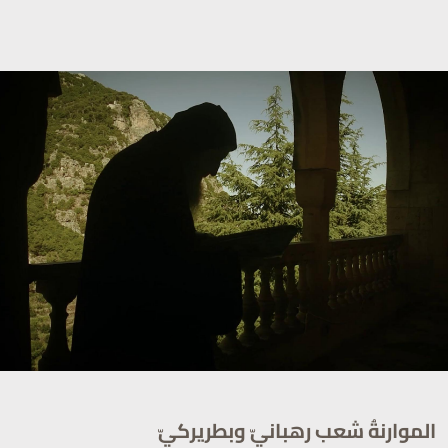
الموارنةُ شعب رهبانيّ وبطريركيّ