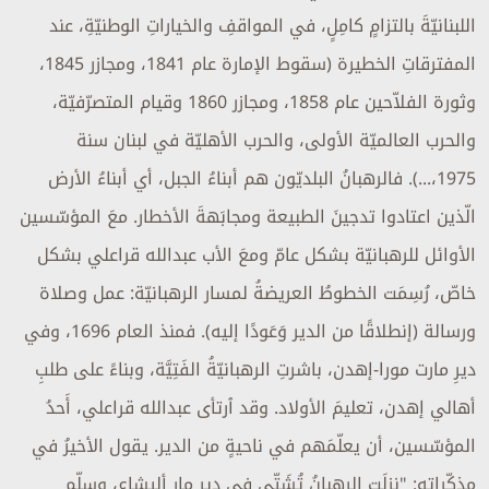
اللبنانيّةَ بالتزامٍ كامِلٍ، في المواقفِ والخياراتِ الوطنيّةِ، عند
المفترقاتِ الخطيرة (سقوط الإمارة عام 1841، ومجازر 1845،
وثورة الفلاّحين عام 1858، ومجازر 1860 وقيام المتصرّفيّة،
والحرب العالميّة الأولى، والحرب الأهليّة في لبنان سنة
1975،...). فالرهبانُ البلديّون هم أبناءُ الجبل، أي أبناءُ الأرض
الّذين اعتادوا تدجينَ الطبيعة ومجابَهةَ الأخطار. معَ المؤسّسين
الأوائل للرهبانيّة بشكل عامّ ومعَ الأب عبدالله قراعلي بشكل
خاصّ، رُسِمَت الخطوطُ العريضةُ لمسار الرهبانيّة: عمل وصلاة
ورسالة (إنطلاقًا من الدير وَعَودًا إليه). فمنذ العام 1696، وفي
ديرِ مارت مورا-إهدن، باشرتِ الرهبانيّةُ الفَتِيَّة، وبناءً على طلبِ
أهالي إهدن، تعليمَ الأولاد. وقد ٱرتأى عبدالله قراعلي، أَحدُ
المؤسّسين، أن يعلّمَهم في ناحيةٍ من الدير. يقول الأخيرُ في
مذكّراته: "نزلَتِ الرهبانُ تُشَتّي في دير مار أليشاع، وسلّم