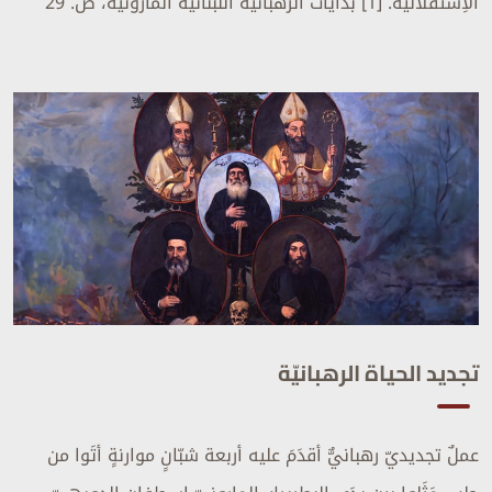
الاِستقلاليّة. [1] بدايات الرهبانية اللبنانية المارونية، ص. 29
تجديد الحياة الرهبانيّة
عملٌ تجديديّ رهبانيٌّ أقدَمَ عليه أربعة شبّانٍ موارنةٍ أتَوا من