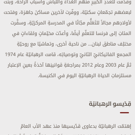
وقدّمت للعددِ الكبيرِ منهم الغذاءَ واللباسَ وأسباب الراحة، وبنت
لبعضهم تجمّعاتٍ سكنيّة، ووفّرت لآخرين مساكنَ جاهزة، وفتحت
لأولادِهم مجالاً للتَعَلُّم مجّانًا في المدرسةِ المركزيّةِ، وسفَّرت
المئاتِ إلى فرنسا للتعلّمِ أيضًا، وأعدّت مخيّماتٍ ولقاءاتٍ في
مختلِف مناطق لبنان... من ناحية أخرى، وتماشيًا مع روحيّةِ
المجمع الفاتيكانيّ الثانيّ وتوصياتِه، قامت الرهبانيّة عام 1974
ثمَّ عام 2003 وعام 2012 بمراجعَةِ قوانينِها آخذةً بعينِ الاِعتبار
مستلزماتِ الحياة الرهبانيّةِ اليومَ في الكنيسة.
قِدّيسو الرهبانيّة
إهتمّت الرهبانيّة بدعاوى قدّيسيها منذ عهد الأب العامّ