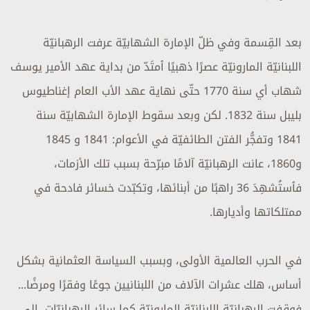
بعد القِسمة وفي ظلّ الإمارة الشهابيّة عرفت الرهبانيّة
اللبنانيّة المارونيّة عصرًا ذهبيًا ٱمتَدّ من بداية عهد الأمير يوسف
شهاب أي سنة 1770 حتّى نهاية عهد الأب العام إغناطيوس
بليبل سنة 1832. لكن وبعد سقوط الإمارة الشهابيّة سنة
1841 وتفجُّر الفتن الطائفيّة في الأعوام: 1841 و 1845
و1860، عانت الرهبانيّة آلامًا مبرّحة بسبب تلك الأزمات،
فٱستُشهِدَ 36 راهبًا من أبنائها، وتكبّدت خسائر فادحة في
ممتلكاتها وأديارها.
في الحرب العالمية الأولى، وبسبب السياسة العثمانية بشكل
أساس، هلك عشرات الآلاف من اللبنانيين جوعًا وفقرًا ومرضًا...
فوقفت الرهبانيّة اللبنانيّة المارونيّة كما سائر الرهبانيّات، الى