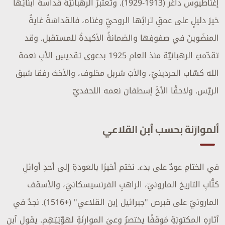
إغناطيوس داغر (1913-1929). وتعتَبرُ الرهبانيّةُ قداسةَ أبنائِها
خيرَ دليلٍ على عمقِ تراثِها الروحيِّ وغناه، فالقداسَةُ غايةُ
المنضَوينَ في صفوفِها والضمانةُ الأكيدةُ للمستقبل. وقد
تقدّمتِ الرهبانيّة منذ العام 1925 بدعوى تقديسِ الأبِ نعمة
الله كسّاب الحردينيّ، والأبَ شربل مخلوف، والأختَ رفقا شبق
الريّس. ولاحقًا الأخَ إسطفان نعمه اللحفديّ
ألموارَنة بحسب ٱبن القلاعي
في الختامِ عودٌ على بدء. نختم أخيرًا بالعودةِ إلى أحدِ أوائلِ
كتَّابِ التاريخ المارونيّ، الراهبِ الفرنسيسكانيّ، والأسقف
المارونيّ على قبرص "جبرائيل إبن القلاعي" (+1516). نجدُ في
آثارِهِ المكتوبَةِ مَوقفًا يختصرُ وعيَ الموارنَةِ لهوّيّتِهِم. يقول ٱبن