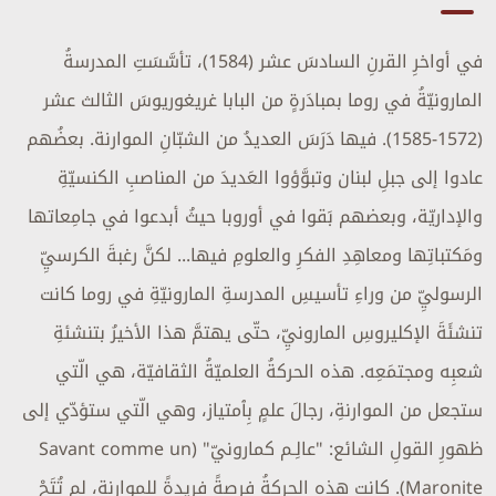
في أواخرِ القرنِ السادسَ عشر (1584)، تأسَّسَتِ المدرسةُ
المارونيّةُ في روما بمبادَرةٍ من البابا غريغوريوسَ الثالث عشر
(1572-1585). فيها دَرَسَ العديدُ من الشبّانِ الموارنة. بعضُهم
عادوا إلى جبلِ لبنان وتبوَّؤوا العَديدَ من المناصبِ الكنسيّةِ
والإداريّة، وبعضهم بَقوا في أوروبا حيثُ أبدعوا في جامِعاتها
ومَكتباتِها ومعاهِدِ الفكرِ والعلومِ فيها... لكنَّ رغبةَ الكرسيِّ
الرسوليِّ من وراءِ تأسيسِ المدرسةِ المارونيّةِ في روما كانت
تنشئَةَ الإكليروسِ المارونيِّ، حتّى يهتمَّ هذا الأخيرُ بتنشئةِ
شعبِه ومجتمَعِه. هذه الحركةُ العلميّةُ الثقافيّة، هي الّتي
ستجعل من الموارنةِ، رجالَ علمٍ بِٱمتياز، وهي الّتي ستؤدّي إلى
ظهورِ القولِ الشائع: "عالِـم كمارونيّ" (Savant comme un
Maronite). كانت هذه الحركةُ فرصةً فريدةً للموارنة، لم تُتَحْ