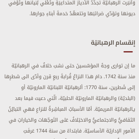
وَٱنبَرت الرهبانيّةُ تجدّدُ الأديارَ المتداعِيَةِ وتُعْلي بُنيانها وتُوْفي
ديونها وتؤدّي ضرائبَها وتتعهّدُ خدمةَ أبناءِ جوارها.
إنقسام الرهبانيّة
ما إن توارى وجهُ المؤسّسينَ حتى نشبَ خلافٌ في الرهبانيّة
منذ سنة 1742. دامَ هذا النزاعُ قُرابةَ ربعِ قرن وأدّى الى شطرِها
إلى شَطرين، سنة 1770: ألرهبانيّة اللبنانيّة المارونيّة أو
(البلديّة) والرهبانيّة المارونيّة الحلبيّة، الّتي دعيت فيما بعد
بـِالرهبانيّة المريميّة. أمّا الأسبابُ المباشِرةُ للنزاعِ فهي التبايُنُ
الثقافيُّ والاجتماعيُّ والاختِلافُ عَلى التَوجّهات والخياراتِ في
الأمورِ الإداريّة الأساسيّة. فابتداءً من سنة 1744 عَرفَتِ