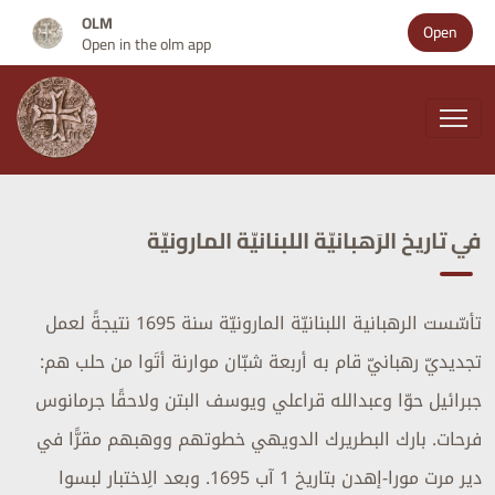
OLM
Open
Open in the olm app
في تاريخ الرَهبانيّة اللبنانيّة المارونيّة
تأسّست الرهبانية اللبنانيّة المارونيّة سنة 1695 نتيجةً لعمل
تجديديّ رهبانيّ قام به أربعة شبّان موارنة أتَوا من حلب هم:
جبرائيل حوّا وعبدالله قراعلي ويوسف البتن ولاحقًا جرمانوس
فرحات. بارك البطريرك الدويهي خطوتهم ووهبهم مقرًّا في
دير مرت مورا-إهدن بتاريخ 1 آب 1695. وبعد الِاختبار لبسوا