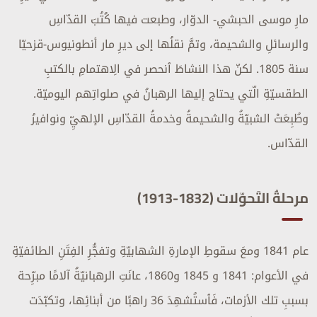
مارِ موسى الحبشي- الدوّار، وطبعت فيها كُتُبَ القدّاسِ
والرسائلِ والشحيمة، وتمَّ نقلُها إلى ديرِ مار أنطونيوس-قزحيّا
سنة 1805. لكنّ هذا النشاطَ ٱنحصر في الِاهتمامِ بالكتبِ
الطقسيّةِ الّتي يحتاج إليها الرهبانُ في صلواتِهم اليوميّة.
وطُبِعَتْ الشبيّةُ والشحيمةُ وخدمةُ القدّاسِ الإلهيِّ ونوافيرُ
القدّاس.
مرحلةُ التَحوّلات (1832-1913)
عام 1841 ومعَ سقوطِ الإمارةِ الشهابيّةِ وتفجُّرِ الفِتَنِ الطائفيّةِ
في الأعوام: 1841 و 1845 و1860، عانَتِ الرهبانيّةُ آلامًا مبرِّحة
بسببِ تلك الأزمات، فَٱستُشهِدَ 36 راهبًا من أبنائِها، وتكبّدَت