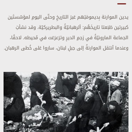
يدين الموارنة بِديمومَتِهم عَبرَ التاريخِ وحتّى اليومِ لمؤسّستَين
كبيرتين طَبَعتا تاريخَهُم: ألرهبانيّةُ والبطريركيّة. وقد نشأتِ
الجماعة المارونيّةُ في رَحِمِ الديرِ وترَعرَعَت في مُحيطه. لاحقًا،
وعندما ٱنتقل الموارنةُ إلى جبلِ لبنان، ساروا عَلى خُطى الرهبان.