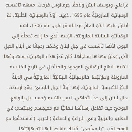
قراعلي ويوسف البتن ولاحقًا جرمانوس فرحات. معهم تأسّستِ
الرهبانيّة المارونيّةُ عام 1695، دُعِيَت أوّلاً بالرهبانيّة الحَلَبيّة، ثمّ
أَطلقَ عليها الأبُ العامُّ عبدالله قراعلي، عام 1706، ٱسْمَ
الرهبانيّةِ اللبنانيّةِ المارونيّة، الاِسمَ الّذي ما زالت تحملُه إلى
اليوم، لأنّها تأسّسَت في جبلِ لبنانَ وضمّت رهبانًا من أبناءِ الجبلِ
الّذي يُعتَبَرُ مهدَها وملجأَها. كان قدرُ هذه الرهبانيّة ومشروعُها
تنظيمَ النهجِ الرهبانيّ الموجودِ والمتأصِّلِ في تاريخِ الكنيسة
المارونيّة وهوّيّتِها. فالرَهبانيّةُ اللبنانيّةُ المارونيّةُ هي الِابنةُ
البكرُ للكنيسةِ المارونيّة. إنها ٱبنَةُ الجبلِ اللبنانيّ. وقدِ ٱرتبطَت
بجبَلِ لبنانَ إلى حدِّ التَماهي، ليس بالِاسمِ وَحسب بل بِالواقِعِ
اليَوميّ حيث تفاعَلَ رهبانُها تلقائيًّا مع محيطِهم وبيئتِهم: في
التعليمِ والتربيةِ وفي الزراعةِ والصناعةِ (الحرير...) فَٱستحقّوا مع
الوقت لقب: "يا معلّمي". كذلكَ عاشت الرهبانيّة هوّيّتَها