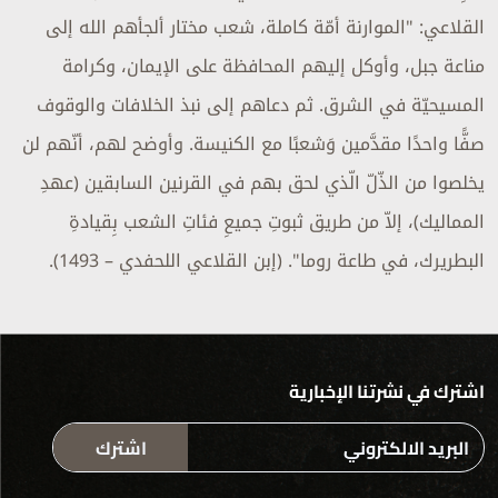
القلاعي: "الموارنة أمّة كاملة، شعب مختار ألجأهم الله إلى
مناعة جبل، وأوكل إليهم المحافظة على الإيمان، وكرامة
المسيحيّة في الشرق. ثم دعاهم إلى نبذ الخلافات والوقوف
صفًّا واحدًا مقدَّمين وَشعبًا مع الكنيسة. وأوضح لهم، أنّهم لن
يخلصوا من الذّلّ الّذي لحق بهم في القرنين السابقين (عهدِ
المماليك)، إلاّ من طريق ثبوتِ جميعِ فئاتِ الشعب بِقيادةِ
البطريرك، في طاعة روما". (إبن القلاعي اللحفدي – 1493).
اشترك في نشرتنا الإخبارية
اشترك