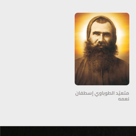
متعيّد الطوباوي إسطفان
نعمه