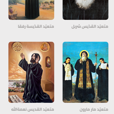
متعيّد القدّيس شربل
متعيّد القدّيسة رفقا
متعيّد مار مارون
متعيّد القديس نعمةالله