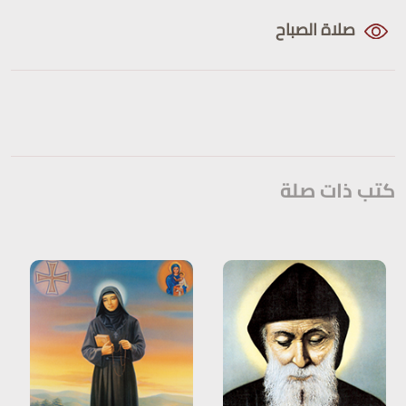
صلاة الصباح
القداس
كتب ذات صلة
الطلبة والزياح
القراءات