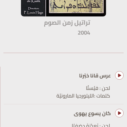
تراتيل زمن الصوم
2004
عرس قانا خبّرنا
لحن : فيُستُا
كلمات :الليتورجيا المارونيّة
كان يسوع يهوى
لحن : بْعِدُنِهْ دصَفرُا