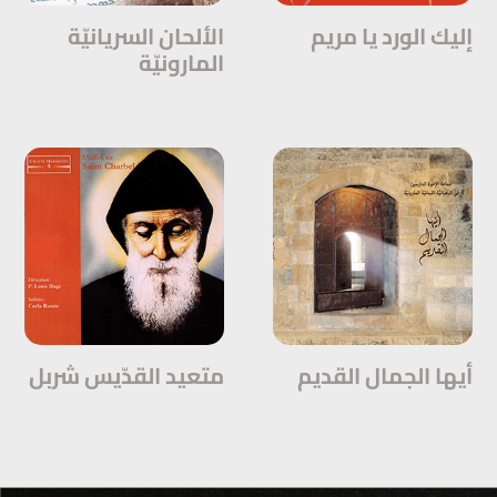
إليك الورد يا مريم
الألحان السريانيّة
يا ذا اللطف
المارونيّة
لحن : باعوت مار يعقوب
كلمات :الليتورجيا المارونيّة
نبع الحياة
لحن : طوبَيْك عيتُا
كلمات :الليتورجيا المارونيّة
أيّ حبٍّ
أيها الجمال القديم
متعيد القدّيس شربل
لحن : بَلبيبوتُا عَشينْتُا
كلمات :الليتورجيا المارونيّة
سارت إشاعة