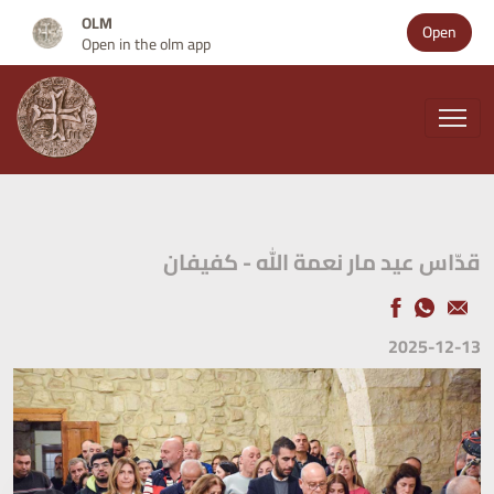
OLM
Open
Open in the olm app
قدّاس عيد مار نعمة الله - كفيفان
2025-12-13