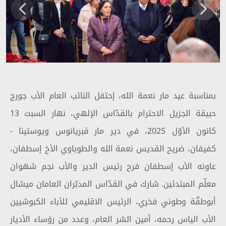
بمناسبة عيد مار نعمة الله، إحتفل النائب العام الأب جورج
حبيقة الجزيل الاحترام بالقدّاس الإلهي، نهار السبت 13
كانون الأوّل 2025، في دير مار قبريانوس ويوستينا -
كفيفان، ضريح القديس نعمة الله والطوباوي الأخ إسطفان،
عاونه الأب إسطفان فرح رئيس الدير والأب نجم شهوان
معلّم المبتدئين. شارك في القدّاس المدبّران العامان ميشال
أبوطقّة وطوني فخري، الرئيس الاقليمي للآباء الكبوشيين
الأب الياس رحمه، أمين السّر العام، وعدد من رؤساء الأديار