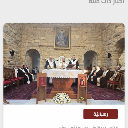
أخبار ذات صلة
رهبانيّة
قدّاس عيد التجلّي، دير المخلّص - بحنّين