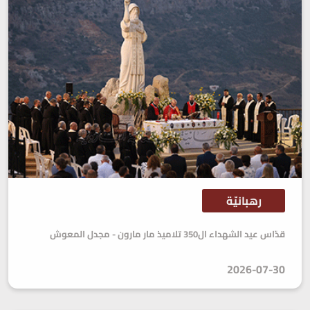
رهبانيّة
قدّاس عيد الشهداء ال350 تلاميذ مار مارون - مجدل المعوش
2026-07-30