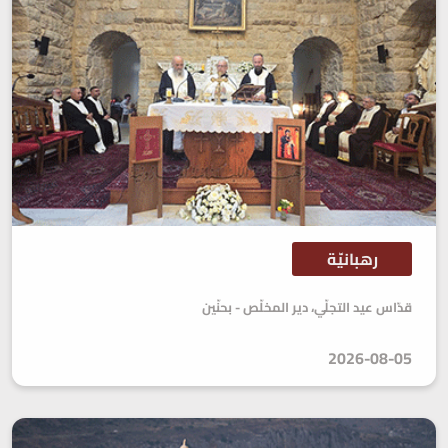
رهبانيّة
قدّاس عيد التجلّي، دير المخلّص - بحنّين
2026-08-05