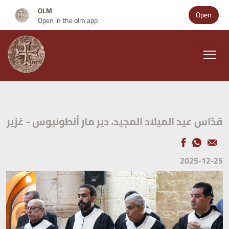
OLM
Open
Open in the olm app
قدّاس عيد الميلاد المجيد، دير مار أنطونيوس - غزير
2025-12-25