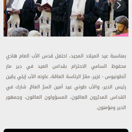
بمناسبة عيد الميلاد المجيد، احتفل قدس الأب العام هادي
محفوظ السامي الاحترام بقداس العيد في دير مار
أنطونيوس - غزير، مقرّ الرئاسة العامّة، عاونه الأب إيلي يمّين
رئيس الدير، والأب طوني عيد أمين السرّ العامّ. شارك في
القداس المدبّرون العامّون، المسؤولون العامّون، وجمهور
الدير ومؤمنون.