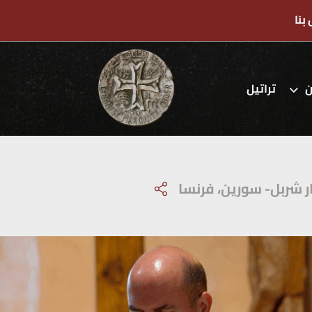
بنا
ن
تراتيل
ار شربل- سورين، فرنسا