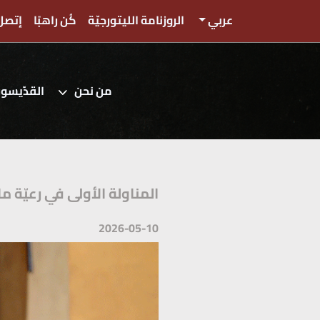
عربي
الروزنامة الليتورجيّة
كُن راهبًا
إتصل 
من نحن
القدّيسو
المناولة الأولى في رعيّة م
2026-05-10