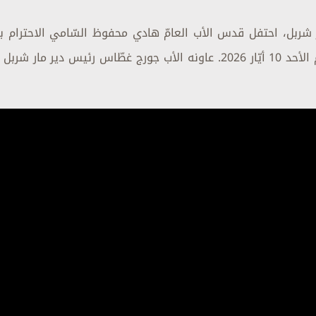
 شربل، احتفل قدس الأب العامّ هادي محفوظ السّامي الاحترام بالم
شربل - سورين، فرنسا، وذلك يوم الأحد 10 أيّار 2026. عاونه الأب جورج غطّاس