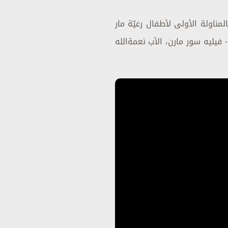
ناولة الأولى لأطفال رعيّة مار
 رئيس دير مار شربل - فيليه سور مارن، الأب نعمةالله