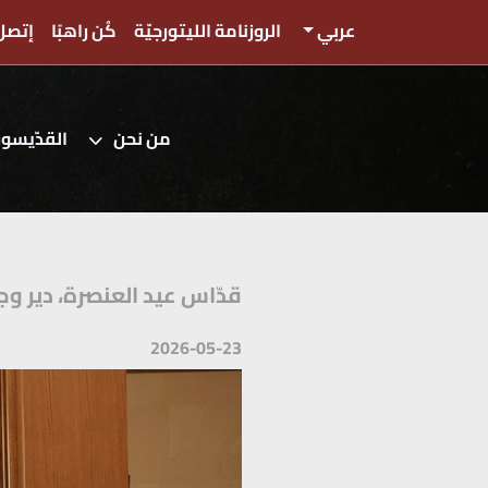
عربي
الروزنامة الليتورجيّة
كُن راهبًا
إتصل 
من نحن
القدّيسو
قدّاس عيد العنصرة، دير و
2026-05-23