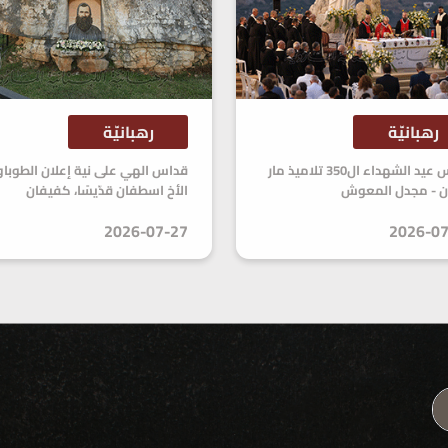
رهبانيّة
رهبانيّة
قدّاس عيد الشهداء ال350 تلاميذ مار
قداس الهي على نية إعلان الطوبا
ن - مجدل المعوش
الأخ اسطفان قدّيسًا، كفيفان
2026-07-27
2026-07