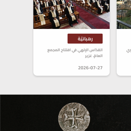
رهبانيّة
وي
القدّاس الإلهي في افتتاح المجمع
العامّ، غزير
2026-07-27