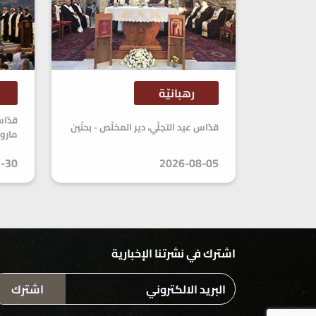
رهبانيّة
قدّاس عيد التجلّي، دير المخلّص - بحنّين
مارو
-30
2026-08-05
اشترك في نشرتنا الإخبارية
اشترك