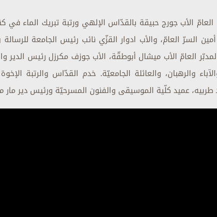
 العامّ الأب جورج حبيقة بالقدّاس الإلهي ورتبة تبريك الماء في 
ين السرّ العامّ، والأب ادوار القزّي نائب رئيس الجامعة للرسالة
مدبّر العامّ الأب ميشال أبوطقّة، الأب جوزف مكرزل رئيس الدير وا
الآباء والرهبان، والعائلة الجامعيّة. خدم القدّاس والرتبة الإخوة
د طربيه، عميد كلّية الموسيقى والفنون المسرحيّة ورئيس دير مار ما