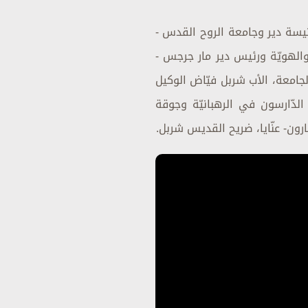
كنيسة دير وجامعة الروح القدس -
 والهويّة ورئيس دير مار جرجس -
لجامعة، الأب شربل فيّاض الوكيل
 الدّارسون في الرهبانيّة وجوقة
رون- عنّايا، ضريح القديس شربل.