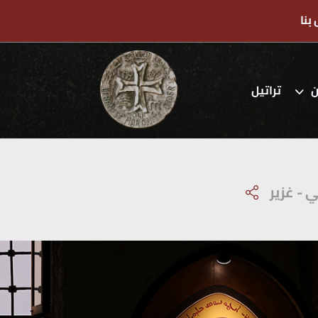
بنا
ن
تراتيل
 - غزير