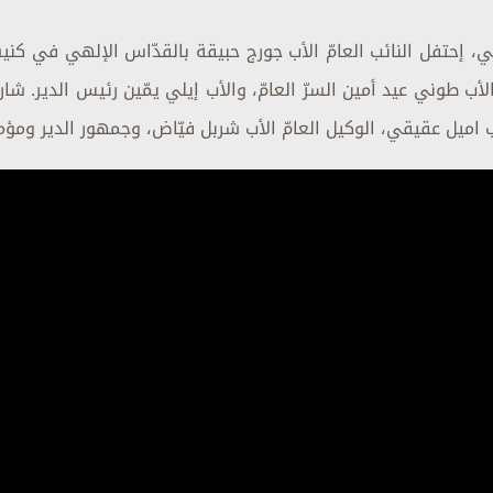
ي، إحتفل النائب العامّ الأب جورج حبيقة بالقدّاس الإلهي في كني
ه الأب طوني عيد أمين السرّ العامّ، والأب إيلي يمّين رئيس الدير. شار
أب اميل عقيقي، الوكيل العامّ الأب شربل فيّاض، وجمهور الدير ومؤم