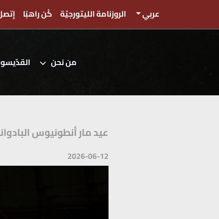
عربي
الروزنامة الليتورجيّة
كُن راهبًا
إتصل 
من نحن
القدّيسو
عيد مار أنطونيوس البادواني
2026-06-12