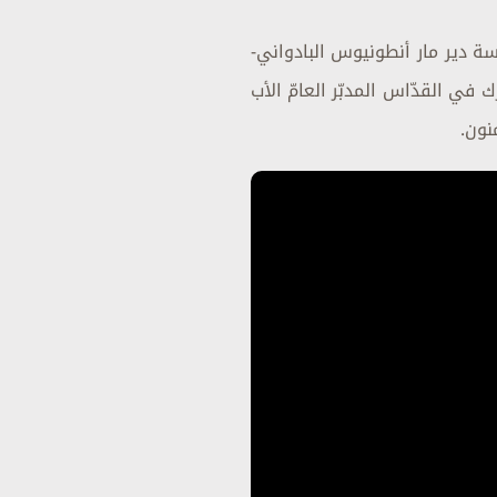
سة دير مار أنطونيوس البادواني-
ك في القدّاس المدبّر العامّ الأب
نون.