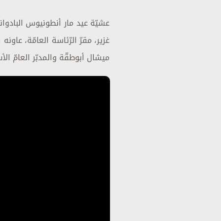
عشيّة عيد مار أنطونيوس البادوان
غزير، مقرّ الرّئاسة العامّة، عاون
ميشال أبوطقّة والمدبّر العامّ ال