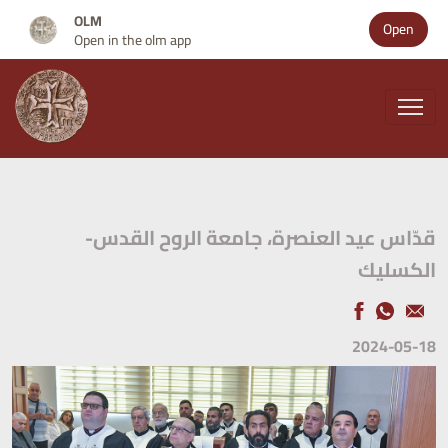
OLM
Open
Open in the olm app
قدّاس عيد العنصرة، جامعة الروح القدس-
الكسليك
2024-05-18