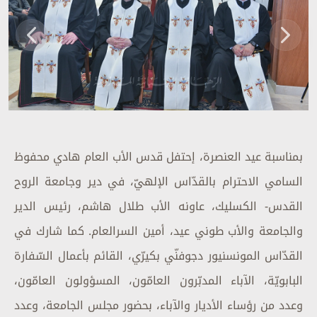
بمناسبة عيد العنصرة، إحتفل قدس الأب العام هادي محفوظ
السامي الاحترام بالقدّاس الإلهيّ، في دير وجامعة الروح
القدس- الكسليك، عاونه الأب طلال هاشم، رئيس الدير
والجامعة والأب طوني عيد، أمين السرالعام. كما شارك في
القدّاس المونسنيور دجوفنّي بكيرّي، القائم بأعمال السّفارة
البابويّة، الآباء المدبّرون العامّون، المسؤولون العامّون،
وعدد من رؤساء الأديار والآباء، بحضور مجلس الجامعة، وعدد