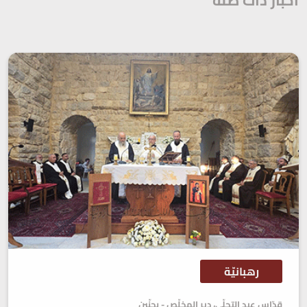
أخبار ذات صلة
رهبانيّة
قدّاس عيد التجلّي، دير المخلّص - بحنّين