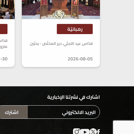
رهبانيّة
قدّاس عيد التجلّي، دير المخلّص - بحنّين
مارو
-30
2026-08-05
اشترك في نشرتنا الإخبارية
اشترك