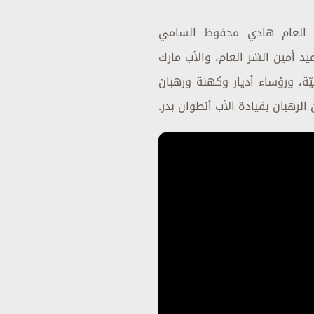
ب العام هادي محفوظ السامي
عاونه الأب طوني عيد أمين السّر العام، والأب مارك
ّة، ورؤساء أديار وكهنة ورهبان
الرهبان بقيادة الأب أنطوان بدر.