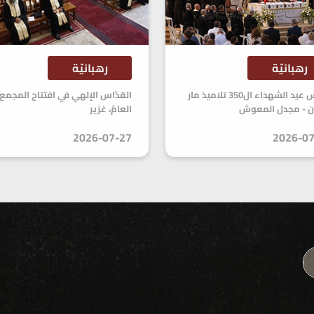
رهبانيّة
رهبانيّة
قدّاس عيد الشهداء ال350 تلاميذ مار
القدّاس الإلهي في افتتاح المجمع
ن - مجدل المعوش
العامّ، غزير
2026-07-27
2026-07