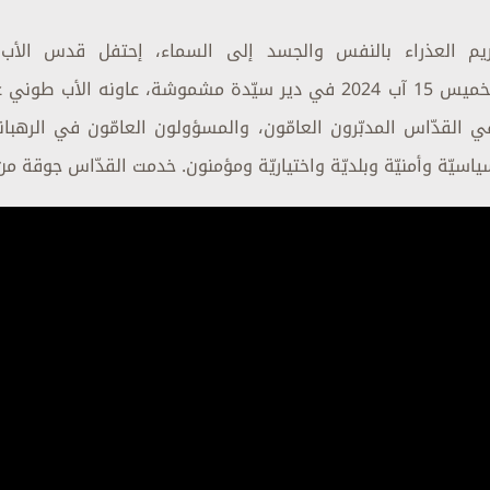
مريم العذراء بالنفس والجسد إلى السماء، إحتفل قدس الأ
الاحترام بالقدّاس الالهي نهار الخميس 15 آب 2024 في دير سيّدة مشموشة، 
القدّاس المدبّرون العامّون، والمسؤولون العامّون في الرهباني
اسيّة وأمنيّة وبلديّة واختياريّة ومؤمنون. خدمت القدّاس جوقة من 