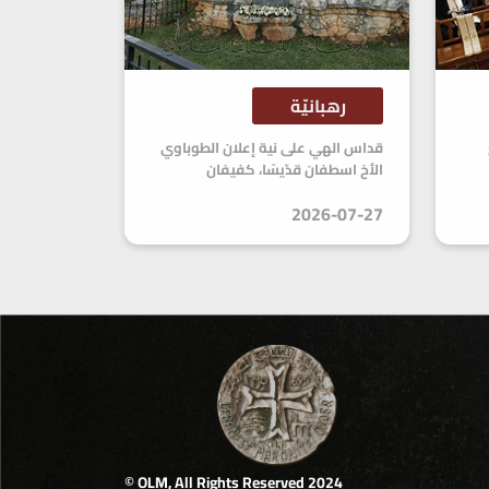
رهبانيّة
قداس الهي على نية إعلان الطوباوي
الأخ اسطفان قدّيسًا، كفيفان
2026-07-27
2024 OLM, All Rights Reserved ©