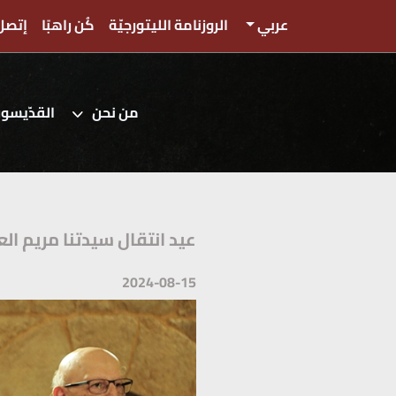
عربي
الروزنامة الليتورجيّة
كُن راهبًا
إتصل 
من نحن
القدّيسو
عيد انتقال سيدتنا مريم ال
2024-08-15