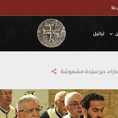
بنا
ن
تراتيل
عذراء، دير سيّدة مشموشة