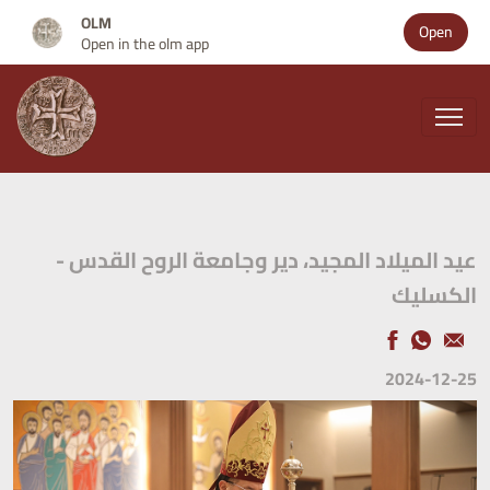
OLM
Open
Open in the olm app
عيد الميلاد المجيد، دير وجامعة الروح القدس -
الكسليك
2024-12-25