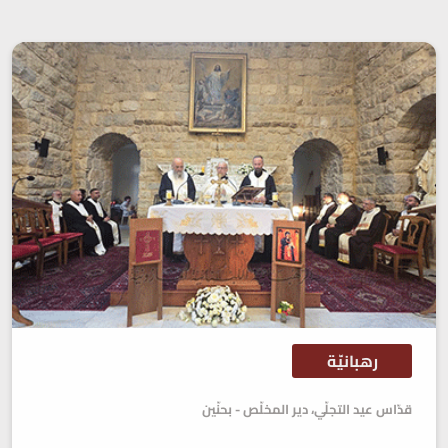
رهبانيّة
قدّاس عيد التجلّي، دير المخلّص - بحنّين