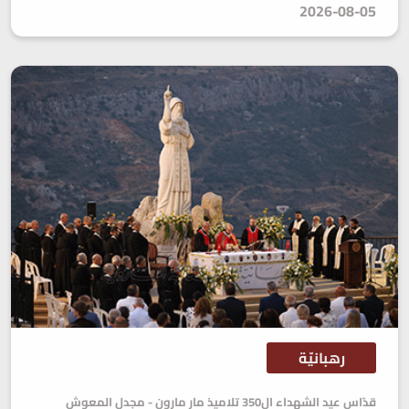
2026-08-05
رهبانيّة
قدّاس عيد الشهداء ال350 تلاميذ مار مارون - مجدل المعوش