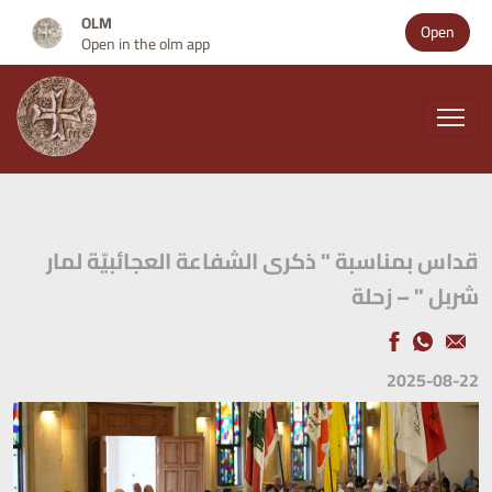
OLM
Open
Open in the olm app
قداس بمناسبة " ذكرى الشفاعة العجائبيّة لمار
شربل " – زحلة
2025-08-22