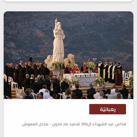
رهبانيّة
قدّاس عيد الشهداء ال350 تلاميذ مار مارون - مجدل المعوش