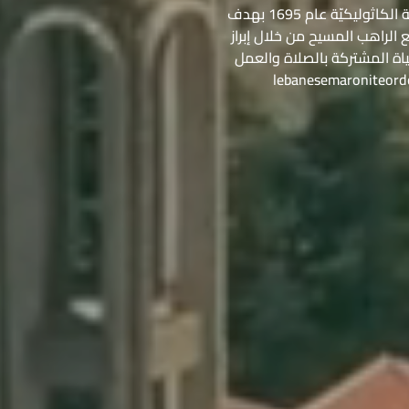
تأسّست الرهبانيّة اللبنانيّة المارونيّة في قلب الكنيسة الكاثوليكيّة عام 1695 بهدف
 الراهب المسيح من خلال إبراز
حياة المشتركة بالصلاة والعمل