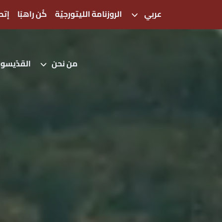
عربي
الروزنامة الليتورجيّة
كُن راهبًا
إتص
من نحن
القدّيسو