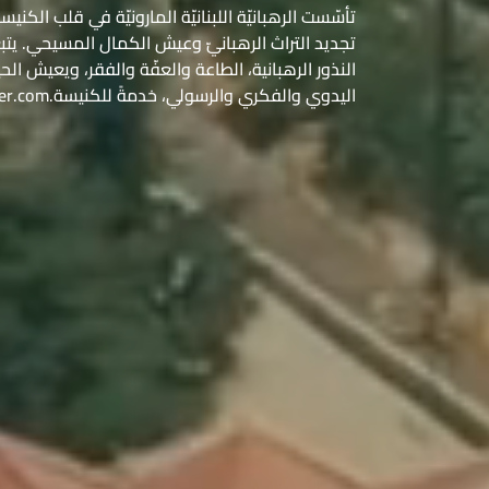
تجديد التراث الرهبانيّ وعيش الكمال المسيحي. يتبع
النذور الرهبانية، الطاعة والعفّة والفقر، ويعيش ال
اليدوي والفكري والرسولي، خدمةً للكنيسة.lebanesemaroniteorder.com