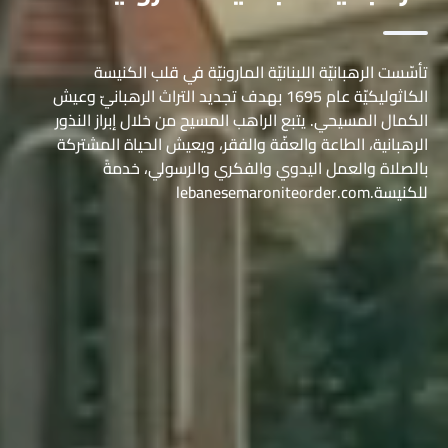
تأسّست الرهبانيّة اللبنانيّة المارونيّة في قلب الكنيسة
الكاثوليكيّة عام 1695 بهدف تجديد التراث الرهبانيّ وعيش
الكمال المسيحي. يتبع الراهب المسيح من خلال إبراز النذور
الرهبانية، الطاعة والعفّة والفقر، ويعيش الحياة المشتركة
بالصلاة والعمل اليدوي والفكري والرسولي، خدمةً
للكنيسة.lebanesemaroniteorder.com