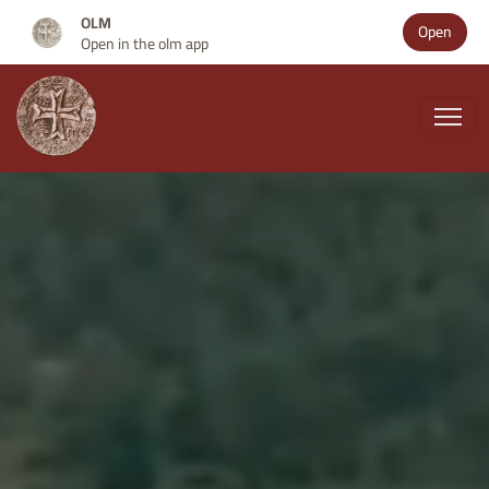
OLM
Open
Open in the olm app